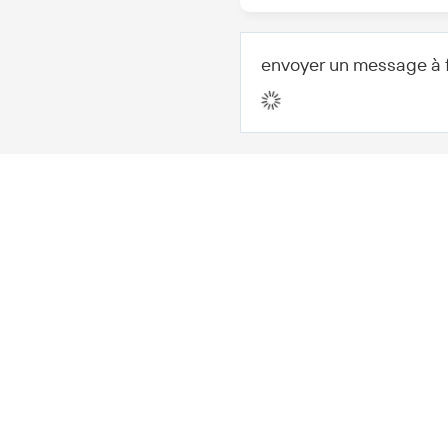
Types de paiement
acceptés
envoyer un message à 
Port le plus proche