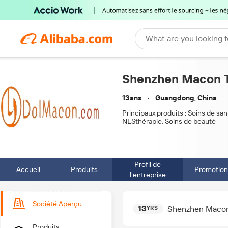
What are you looking f
Shenzhen Macon Te
13ans
Guangdong, China
Principaux produits :
Soins de san
NLSthérapie, Soins de beauté
Profil de
Accueil
Produits
Promotion
l'entreprise
Société Aperçu
13
Shenzhen Macon 
YRS
Produits