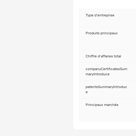
disposons d'un accès pratique
portefeuille d'activités aux a
de compagnie, compte tenu d
Type d’entreprise
compagnie. Afin de le faire, 
et nous lançons activement d
Produits principaux
un contrôle de qualité (QC) ri
nous fournissons à nos clients
plus, nous utilisons des mesure
fiabilité de nos produits. Ave
Chiffre d’affaires total
après-vente et des installati
excellente réputation auprès 
companyCertificatesSum
de qualité strict et à un serv
maryIntroduce
expérimentés sont toujours dis
pleine satisfaction du client
patentsSummaryIntroduc
introduisons de nouveaux pro
e
vendent bien sur les marchés n
clients. Nous poursuivons le pr
Principaux marchés
supérieure, le service est prim
créerons et partagerons sinc
élargissons de plus en plus no
produits de qualité, d'un excel
rapide. Veuillez nous contact