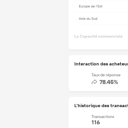
Europe de l'Est
Asie du Sud
La Capacité commerciale
Langues parlées
Nbre d'employés
Interaction des acheteu
auprès du service
commercial
Taux de réponse
Chiffre d’affaires total
78.45%
Termes d'affaires
L'historique des transac
Conditions de
livraison acceptées
Transactions
116
Devises de paiement
acceptées