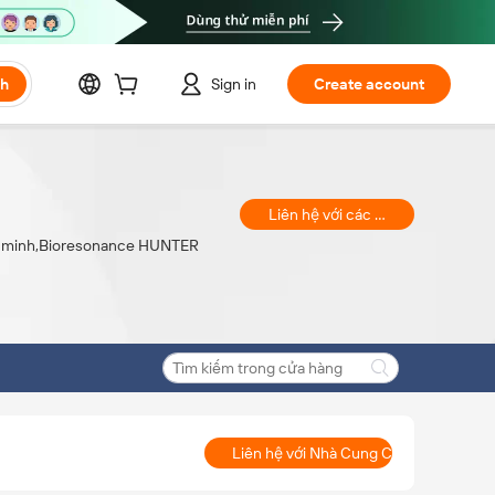
ch
Sign in
Create account
Liên hệ với các thương gia
g minh,Bioresonance HUNTER
Liên hệ với Nhà Cung Cấp