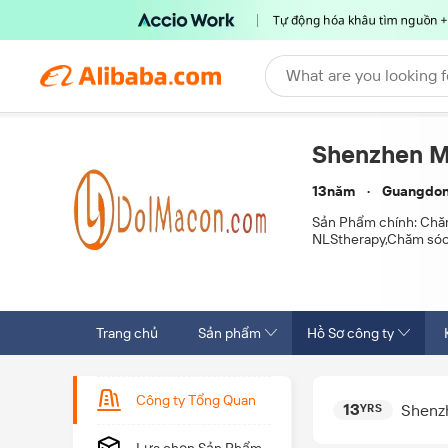
What are you looking f
Shenzhen Ma
13năm
Guangdon
Sản Phẩm chính:
Chăm
NLStherapy,Chăm sóc
Trang chủ
Sản phẩm
Hồ Sơ công ty
Công ty Tổng Quan
13
Shenz
YRS