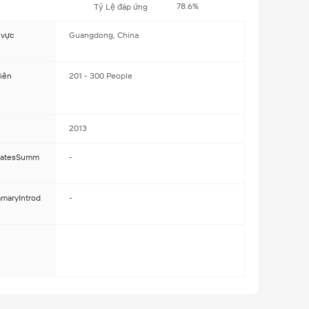
78.6%
Tỷ Lệ đáp ứng
 vực
Guangdong, China
iên
201 - 300 People
2013
icatesSumm
-
maryIntrod
-