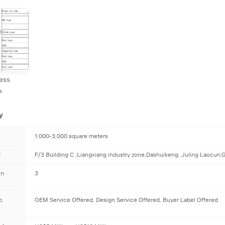
ess
s
y
1,000-3,000 square meters
y
F/3 Building C ,Liangxiang industry zone,Dashuikeng, Juling Laocun,
ản
3
p
OEM Service Offered, Design Service Offered, Buyer Label Offered