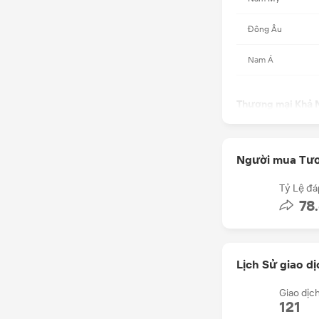
Đông Âu
Nam Á
Thương mại Khả 
Ngôn ngữ sử dụn
Người mua Tư
Số nhân viên Ph
Kinh doanh
Tỷ Lệ đá
Tổng doanh thu 
78
năm
Điều Kiện kinh d
Lịch Sử giao dị
Điều khoản giao
Giao dịc
được chấp nhận
121