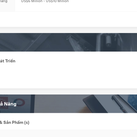
 hàng
US$5 Million - US$10 Million
át Triển
hả Năng
 & Sản Phẩm (s)