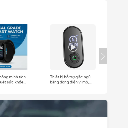
hông minh tích
Thiết bị hỗ trợ giấc ngủ
uét sức khỏe
bằng dòng điện vi mô,
học cổ truyền
giảm lo âu, giảm căng
c với chương
thẳng, thiết bị hỗ trợ giấc
 tích sức khỏe
ngủ CES, thiết bị ngủ cầm
tay dành cho người mất
ngủ