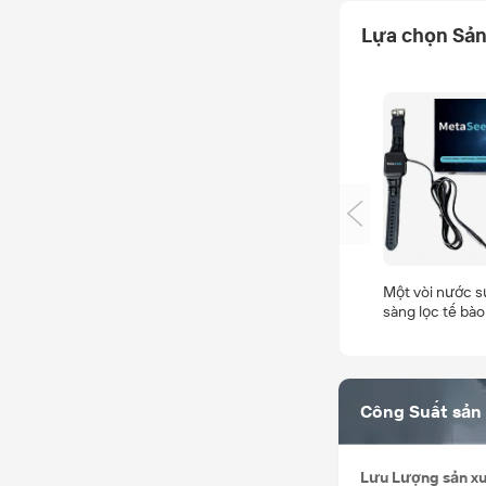
Lựa chọn Sả
Một vòi nước 
sàng lọc tế bào
metaseek
Công Suất sản
Lưu Lượng sản x