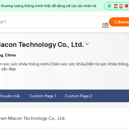
or?
Sear
con Technology Co., Ltd.
g, China
 sóc sức khỏe thông minh,Chăm sóc sức khỏe,Điện tử sức khỏe thôn
 sắc đẹp
Khuyến mãi
Custom Page 1
Custom Page 2
hen Macon Technology Co., Ltd.