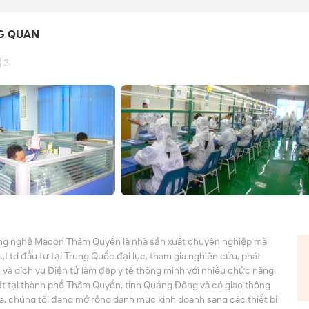
G QUAN
3
g nghệ Macon Thâm Quyến là nhà sản xuất chuyên nghiệp mà
,Ltd đầu tư tại Trung Quốc đại lục, tham gia nghiên cứu, phát
án và dịch vụ Điện tử làm đẹp y tế thông minh với nhiều chức năng.
t tại thành phố Thâm Quyến, tỉnh Quảng Đông và có giao thông
ra, chúng tôi đang mở rộng danh mục kinh doanh sang các thiết bị