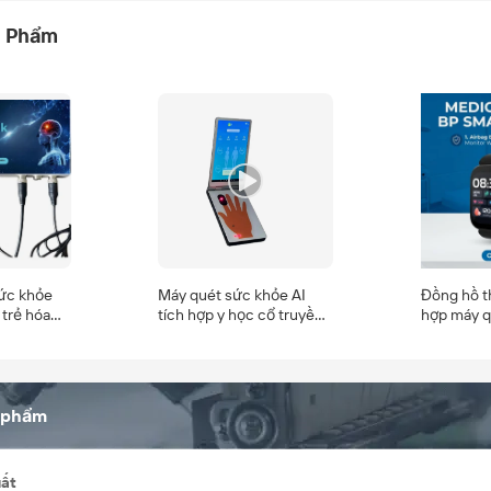
n Phẩm
sức khỏe
Máy quét sức khỏe AI
Đồng hồ t
 trẻ hóa
tích hợp y học cổ truyền
hợp máy q
Trung Quốc với chương
AI theo y 
trình phân tích lượng tử
Trung Quố
sức khỏe tiềm ẩn
trình phân
tiềm ẩn
 phẩm
uất