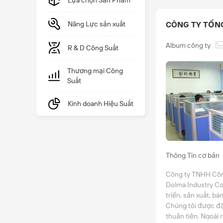
Lựa chọn Sản Phẩm
Năng Lực sản xuất
CÔNG TY TỔN
Album công ty
R & D Công Suất
Thương mại Công
Suất
Kinh doanh Hiệu Suất
Thông Tin cơ bản
Công ty TNHH Côn
Dolma Industry Co.
triển, sản xuất, b
Chúng tôi được đặ
thuận tiện. Ngoài 